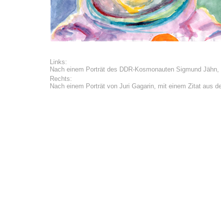
Links:
Nach einem Porträt des DDR-Kosmonauten Sigmund Jähn, mit
Rechts:
Nach einem Porträt von Juri Gagarin, mit einem Zitat au