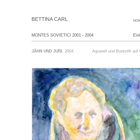
BETTINA CARL
HO
MONTES SOVIETICI 2001 - 2004
Ein
JÄHN UND JURI
, 2004
Aquarell und Buntstift auf 